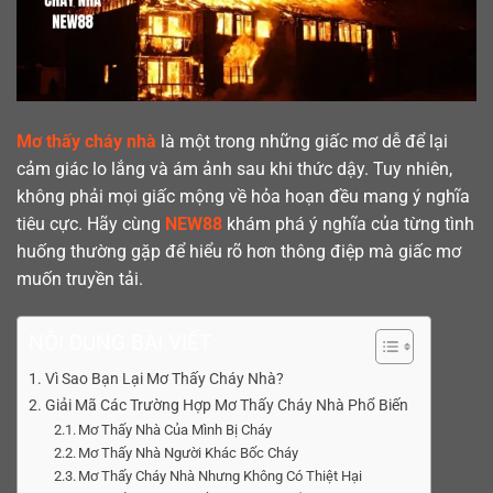
Mơ thấy cháy nhà
là một trong những giấc mơ dễ để lại
cảm giác lo lắng và ám ảnh sau khi thức dậy. Tuy nhiên,
không phải mọi giấc mộng về hỏa hoạn đều mang ý nghĩa
tiêu cực. Hãy cùng
NEW88
khám phá ý nghĩa của từng tình
huống thường gặp để hiểu rõ hơn thông điệp mà giấc mơ
muốn truyền tải.
NỘI DUNG BÀI VIẾT:
Vì Sao Bạn Lại Mơ Thấy Cháy Nhà?
Giải Mã Các Trường Hợp Mơ Thấy Cháy Nhà Phổ Biến
Mơ Thấy Nhà Của Mình Bị Cháy
Mơ Thấy Nhà Người Khác Bốc Cháy
Mơ Thấy Cháy Nhà Nhưng Không Có Thiệt Hại