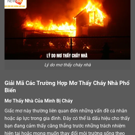
Lý do mơ thấy cháy nhà
Giải Mã Các Trường Hợp Mơ Thấy Cháy Nhà Phổ
Biến
Mơ Thấy Nhà Của Mình Bị Cháy
Giấc mơ này thường liên quan đến những vấn đề cá nhân
hoặc áp lực trong gia đình. Đây có thể là dấu hiệu cho thấy
bạn đang cảm thấy căng thẳng trước những trách nhiệm
hiện tại hoặc mong muốn thay đổi môi trường sống theo