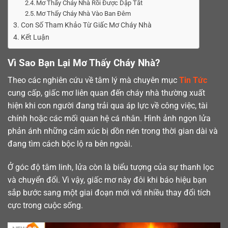
Mơ Thấy Cháy Nhà Rồi Được Dập Tắt
Mơ Thấy Cháy Nhà Vào Ban Đêm
Con Số Tham Khảo Từ Giấc Mơ Cháy Nhà
Kết Luận
Vì Sao Bạn Lại Mơ Thấy Cháy Nhà?
Theo các nghiên cứu về tâm lý mà chuyên mục
Tin Tức
cung cấp, giấc mơ liên quan đến cháy nhà thường xuất
hiện khi con người đang trải qua áp lực về công việc, tài
chính hoặc các mối quan hệ cá nhân. Hình ảnh ngọn lửa
phản ánh những cảm xúc bị dồn nén trong thời gian dài và
đang tìm cách bộc lộ ra bên ngoài.
Ở góc độ tâm linh, lửa còn là biểu tượng của sự thanh lọc
và chuyển đổi. Vì vậy, giấc mơ này đôi khi báo hiệu bạn
sắp bước sang một giai đoạn mới với nhiều thay đổi tích
cực trong cuộc sống.