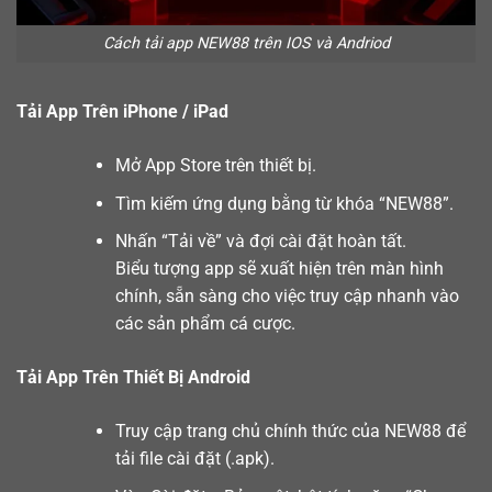
Cách tải app NEW88 trên IOS và Andriod
Tải App Trên iPhone / iPad
Mở App Store trên thiết bị.
Tìm kiếm ứng dụng bằng từ khóa “NEW88”.
Nhấn “Tải về” và đợi cài đặt hoàn tất.
Biểu tượng app sẽ xuất hiện trên màn hình
chính, sẵn sàng cho việc truy cập nhanh vào
các sản phẩm cá cược.
Tải App Trên Thiết Bị Android
Truy cập trang chủ chính thức của NEW88 để
tải file cài đặt (.apk).