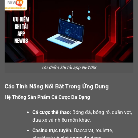
Ưu điểm khi tải app NEW88
Các Tính Năng Nổi Bật Trong Ứng Dụng
Hệ Thống Sản Phẩm Cá Cược Đa Dạng
Cá cược thể thao:
Bóng đá, bóng rổ, quần vợt,
đua xe và nhiều môn khác.
Casino trực tuyến:
Baccarat, roulette,