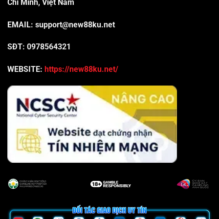
Chí Minh, Việt Nam
EMAIL:
support@new88ku.net
SĐT: 0978564321
WEBSITE:
https://new88ku.net/