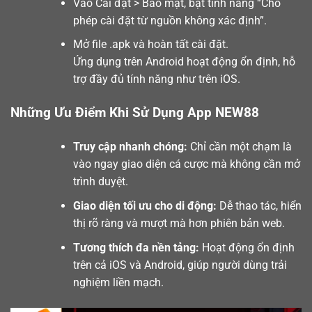
Vào Cài đặt > Bảo mật, bật tính năng “Cho
phép cài đặt từ nguồn không xác định”.
Mở file .apk và hoàn tất cài đặt.
Ứng dụng trên Android hoạt động ổn định, hỗ
trợ đầy đủ tính năng như trên iOS.
Những Ưu Điểm Khi Sử Dụng App NEW88
Truy cập nhanh chóng:
Chỉ cần một chạm là
vào ngay giao diện cá cược mà không cần mở
trình duyệt.
Giao diện tối ưu cho di động:
Dễ thao tác, hiển
thị rõ ràng và mượt mà hơn phiên bản web.
Tương thích đa nền tảng:
Hoạt động ổn định
trên cả iOS và Android, giúp người dùng trải
nghiệm liền mạch.