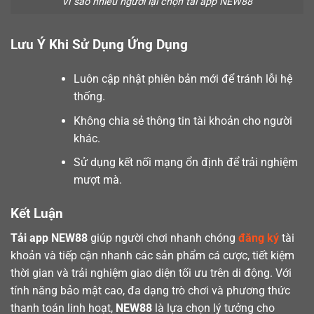
Vì sao nhiều người lại chọn tải app NEW88
Lưu Ý Khi Sử Dụng Ứng Dụng
Luôn cập nhật phiên bản mới để tránh lỗi hệ
thống.
Không chia sẻ thông tin tài khoản cho người
khác.
Sử dụng kết nối mạng ổn định để trải nghiệm
mượt mà.
Kết Luận
Tải app NEW88
giúp người chơi nhanh chóng
đăng ký
tài
khoản và tiếp cận nhanh các sản phẩm cá cược, tiết kiệm
thời gian và trải nghiệm giao diện tối ưu trên di động. Với
tính năng bảo mật cao, đa dạng trò chơi và phương thức
thanh toán linh hoạt,
NEW88
là lựa chọn lý tưởng cho