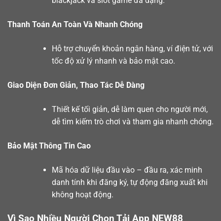
blackjack và slot game đa dạng.
Thanh Toán An Toàn Và Nhanh Chóng
Hỗ trợ chuyển khoản ngân hàng, ví điện tử, với
tốc độ xử lý nhanh và bảo mật cao.
Giao Diện Đơn Giản, Thao Tác Dễ Dàng
Thiết kế tối giản, dễ làm quen cho người mới,
dễ tìm kiếm trò chơi và tham gia nhanh chóng.
Bảo Mật Thông Tin Cao
Mã hóa dữ liệu đầu vào – đầu ra, xác minh
danh tính khi đăng ký, tự động đăng xuất khi
không hoạt động.
Vì Sao Nhiều Người Chọn Tải App NEW88