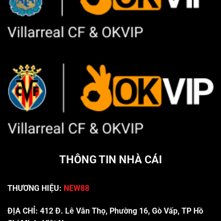
THÔNG TIN NHÀ CÁI
THƯƠNG HIỆU:
NEW88
ĐỊA CHỈ:
412 Đ. Lê Văn Thọ, Phường 16, Gò Vấp, TP Hồ