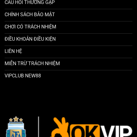
CÂU HỎI THƯỜNG GẶP
CHÍNH SÁCH BẢO MẬT
CHƠI CÓ TRÁCH NHIỆM
ĐIỀU KHOẢN ĐIỀU KIỆN
LIÊN HỆ
MIỄN TRỪ TRÁCH NHIỆM
VIPCLUB NEW88