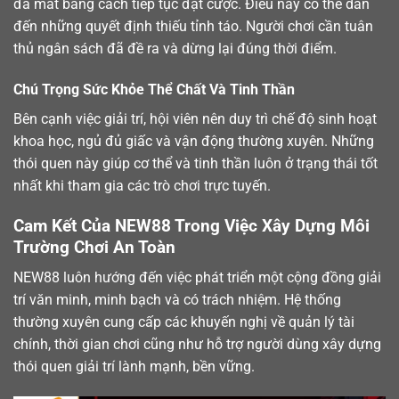
đã mất bằng cách tiếp tục đặt cược. Điều này có thể dẫn
đến những quyết định thiếu tỉnh táo. Người chơi cần tuân
thủ ngân sách đã đề ra và dừng lại đúng thời điểm.
Chú Trọng Sức Khỏe Thể Chất Và Tinh Thần
Bên cạnh việc giải trí, hội viên nên duy trì chế độ sinh hoạt
khoa học, ngủ đủ giấc và vận động thường xuyên. Những
thói quen này giúp cơ thể và tinh thần luôn ở trạng thái tốt
nhất khi tham gia các trò chơi trực tuyến.
Cam Kết Của NEW88 Trong Việc Xây Dựng Môi
Trường Chơi An Toàn
NEW88 luôn hướng đến việc phát triển một cộng đồng giải
trí văn minh, minh bạch và có trách nhiệm. Hệ thống
thường xuyên cung cấp các khuyến nghị về quản lý tài
chính, thời gian chơi cũng như hỗ trợ người dùng xây dựng
thói quen giải trí lành mạnh, bền vững.