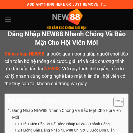
Bỏ
ADD ANYTHING HERE OR JUST REMOVE IT...
qua
nội
dung
Đăng Nhập NEW88 Nhanh Chóng Và Bảo
Mật Cho Hội Viên Mới
Đăng nhập NEW88
là bước quan trọng giúp người chơi tiếp
cận toàn bộ hệ thống cá cược, giải trí và các chương trình
ưu đãi hấp dẫn tại
NEW88
. Với quy trình đơn giản, tốc độ
xử lý nhanh cùng công nghệ bảo mật hiện đại, hội viên có
thể truy cập tài khoản chỉ trong vài giây.
NỘI DUNG BÀI VIẾT:
Đăng Nhập NEW88 Nhanh Chóng Và Bảo Mật Cho Hội Viên
Mới
Điều Kiện Cần Có Để Đăng Nhập NEW88 Thành Công
Hướng Dẫn Đăng Nhập NEW88 Chỉ Với 3 Bước Đơn Giản