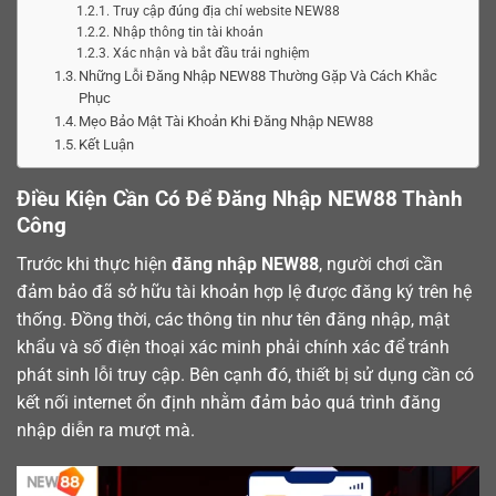
Truy cập đúng địa chỉ website NEW88
Nhập thông tin tài khoản
Xác nhận và bắt đầu trải nghiệm
Những Lỗi Đăng Nhập NEW88 Thường Gặp Và Cách Khắc
Phục
Mẹo Bảo Mật Tài Khoản Khi Đăng Nhập NEW88
Kết Luận
Điều Kiện Cần Có Để Đăng Nhập NEW88 Thành
Công
Trước khi thực hiện
đăng nhập NEW88
, người chơi cần
đảm bảo đã sở hữu tài khoản hợp lệ được đăng ký trên hệ
thống. Đồng thời, các thông tin như tên đăng nhập, mật
khẩu và số điện thoại xác minh phải chính xác để tránh
phát sinh lỗi truy cập. Bên cạnh đó, thiết bị sử dụng cần có
kết nối internet ổn định nhằm đảm bảo quá trình đăng
nhập diễn ra mượt mà.