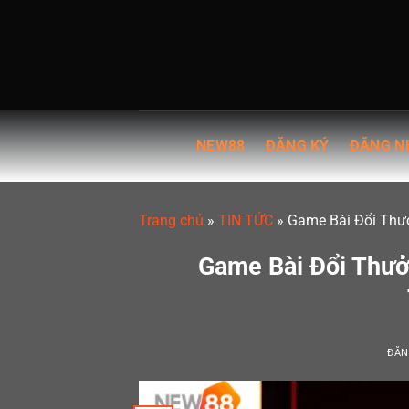
Bỏ
qua
nội
dung
NEW88
ĐĂNG KÝ
ĐĂNG N
Trang chủ
»
TIN TỨC
»
Game Bài Đổi Thư
Game Bài Đổi Thư
ĐĂN