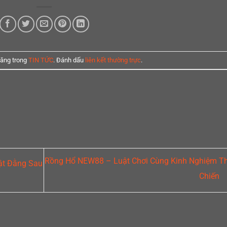
đăng trong
TIN TỨC
. Đánh dấu
liên kết thường trực
.
Rồng Hổ NEW88 – Luật Chơi Cùng Kinh Nghiệm T
ật Đằng Sau
Chiến