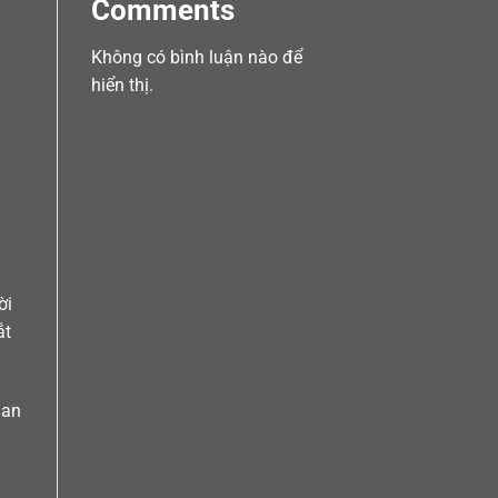
Comments
Không có bình luận nào để
hiển thị.
ời
ắt
ian