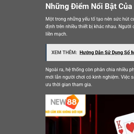
Những Điểm Nổi Bật Củ
Một trong những yếu tố tạo nên sức hút 
định trên nhiều thiết bị khác nhau. Người 
liền mạch.
XEM THÊM:
Hướng Dẫn Sử Dụng Sổ 
Ngoài ra, hệ thống còn phân chia nhiều 
mới lẫn người chơi có kinh nghiệm. Việc s
ưu thời gian tham gia.