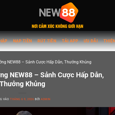
HẬP
NẠP TIỀN
RÚT TIỀN
TẢI APP
ƯU ĐÃI
THIỆ
ởng NEW88 – Sảnh Cược Hấp Dẫn, Thưởng Khủng
ởng NEW88 – Sảnh Cược Hấp Dẫn,
Thưởng Khủng
G VÀO
THÁNG 6 9, 2026
BỞI
ADMIN