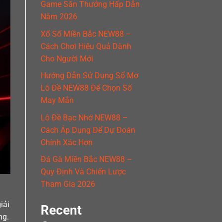
Game Săn Thưởng Hấp Dẫn
Năm 2026
Xổ Số Miền Bắc NEW88 –
Cách Chơi Hiệu Quả Dành
Cho Người Mới
Hướng Dẫn Sử Dụng Sổ Mơ
Lô Đề NEW88 Để Chọn Số
May Mắn
Lô Đề Bạc Nhớ NEW88 –
Cách Áp Dụng Để Dự Đoán
Chính Xác Hơn
Đá Gà Miền Bắc NEW88 –
Quy Định Và Chiến Lược
Tham Gia 2026
iải
Recent
ng.