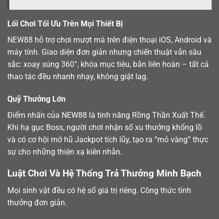
Lối Chơi Tối Ưu Trên Mọi Thiết Bị
NEW88 hỗ trợ chơi mượt mà trên điện thoại iOS, Android và
máy tính. Giao diện đơn giản nhưng chiến thuật vẫn sâu
sắc: xoay súng 360°, khóa mục tiêu, bắn liên hoàn – tất cả
thao tác đều nhanh nhạy, không giật lag.
Quỹ Thưởng Lớn
Điểm nhấn của NEW88 là tính năng Rồng Thần Xuất Thế.
Khi hạ gục Boss, người chơi nhận số xu thưởng khổng lồ
và có cơ hội mở hũ Jackpot tích lũy, tạo ra “mỏ vàng” thực
sự cho những thiện xạ kiên nhẫn.
Luật Chơi Và Hệ Thống Trả Thưởng Minh Bạch
Mọi sinh vật đều có hệ số giá trị riêng. Công thức tính
thưởng đơn giản.