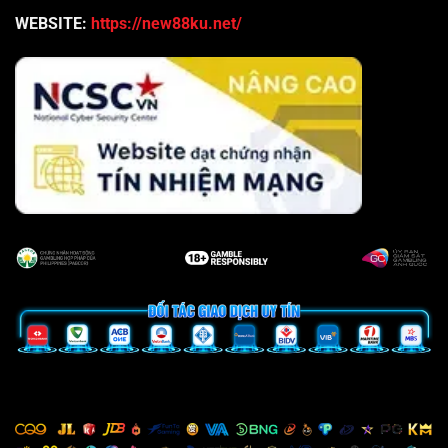
WEBSITE:
https://new88ku.net/