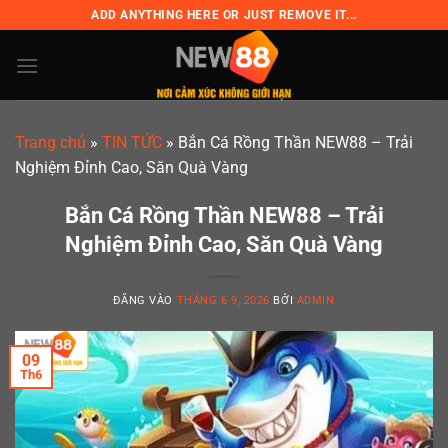
Bỏ
ADD ANYTHING HERE OR JUST REMOVE IT...
qua
nội
dung
Trang chủ
»
TIN TỨC
»
Bắn Cá Rồng Thần NEW88 – Trải
Nghiệm Đỉnh Cao, Săn Quà Vàng
Bắn Cá Rồng Thần NEW88 – Trải
Nghiệm Đỉnh Cao, Săn Quà Vàng
ĐĂNG VÀO
THÁNG 6 9, 2026
BỞI
ADMIN
09
Th6