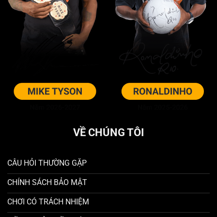
VỀ CHÚNG TÔI
CÂU HỎI THƯỜNG GẶP
CHÍNH SÁCH BẢO MẬT
CHƠI CÓ TRÁCH NHIỆM